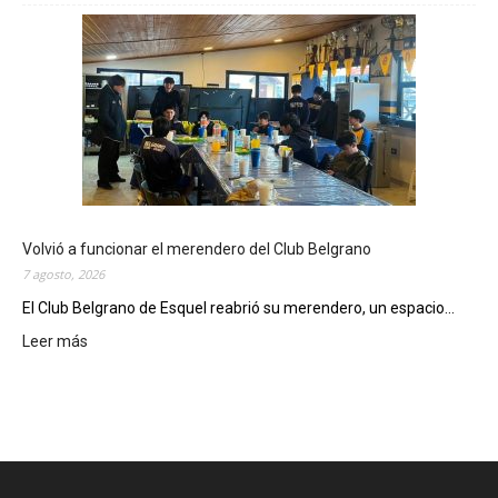
s
t
e
v
i
e
r
n
e
s
,
Volvió a funcionar el merendero del Club Belgrano
e
7 agosto, 2026
l
El Club Belgrano de Esquel reabrió su merendero, un espacio...
C
i
Leer más
:
n
V
e
o
M
l
u
v
n
i
i
ó