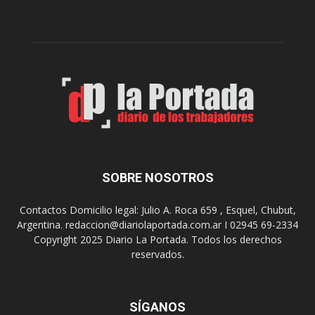
c
a
i
f
p
u
a
n
l
c
p
i
r
o
e
n
s
a
e
r
n
e
t
l
SOBRE NOSOTROS
a
m
d
e
Contactos Domicilio legal: Julio A. Roca 659 , Esquel, Chubut,
o
r
Argentina. redaccion@diariolaportada.com.ar I 02945 69-2334
s
e
Copyright 2025 Diario La Portada. Todos los derechos
f
n
u
reservados.
d
n
e
c
r
i
o
SÍGANOS
o
d