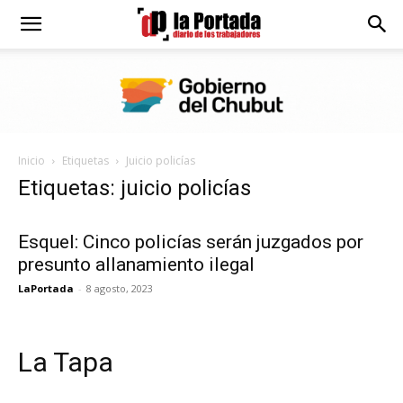
Diario
La
Inicio
Etiquetas
Juicio policías
Portada
Etiquetas: juicio policías
Esquel: Cinco policías serán juzgados por
presunto allanamiento ilegal
LaPortada
-
8 agosto, 2023
La Tapa