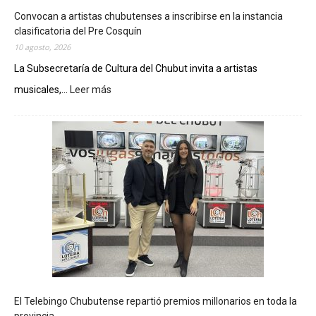
Convocan a artistas chubutenses a inscribirse en la instancia
clasificatoria del Pre Cosquín
10 agosto, 2026
La Subsecretaría de Cultura del Chubut invita a artistas
musicales,...
Leer más
:
C
o
n
v
o
c
a
n
a
a
r
t
i
s
El Telebingo Chubutense repartió premios millonarios en toda la
t