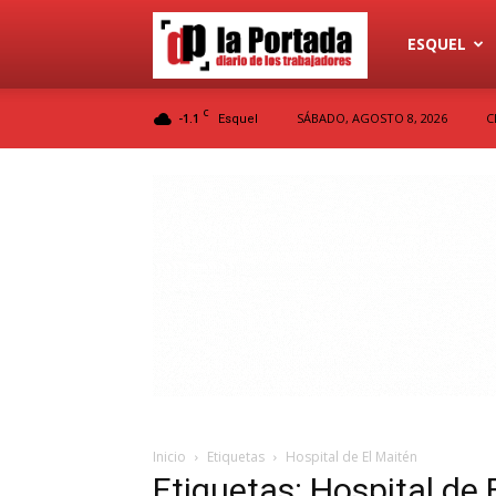
Diario
ESQUEL
C
-1.1
SÁBADO, AGOSTO 8, 2026
C
Esquel
La
Portada
Inicio
Etiquetas
Hospital de El Maitén
Etiquetas: Hospital de 