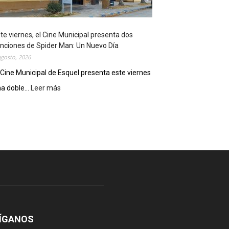
o
s
t
te viernes, el Cine Municipal presenta dos
r
nciones de Spider Man: Un Nuevo Día
ó
agosto, 2026
s
u
 Cine Municipal de Esquel presenta este viernes
p
a doble...
Leer más
:
o
E
t
s
e
t
n
e
c
v
i
i
a
e
l
r
c
n
o
e
m
s
o
,
ÍGANOS
d
e