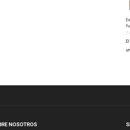
Es
fu
7 
El
un
BRE NOSOTROS
S