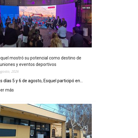
quel mostró su potencial como destino de
uniones y eventos deportivos
agosto, 2026
s días 5 y 6 de agosto, Esquel participó en...
eer más
:
E
s
q
u
e
l
m