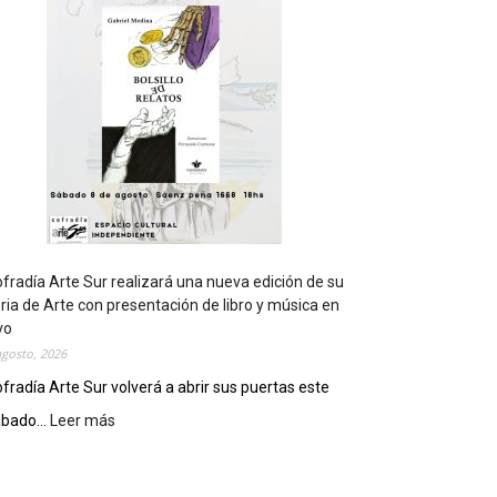
t
s
e
r
á
s
e
d
e
d
e
l
c
fradía Arte Sur realizará una nueva edición de su
i
ria de Arte con presentación de libro y música en
e
vo
r
agosto, 2026
r
fradía Arte Sur volverá a abrir sus puertas este
e
bado...
Leer más
:
g
C
e
o
n
f
e