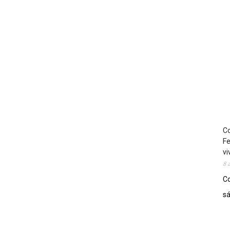
Co
Fe
vi
8 
Co
sá