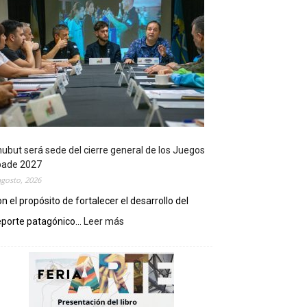
ubut será sede del cierre general de los Juegos
pade 2027
agosto, 2026
n el propósito de fortalecer el desarrollo del
porte patagónico...
Leer más
:
C
h
u
b
u