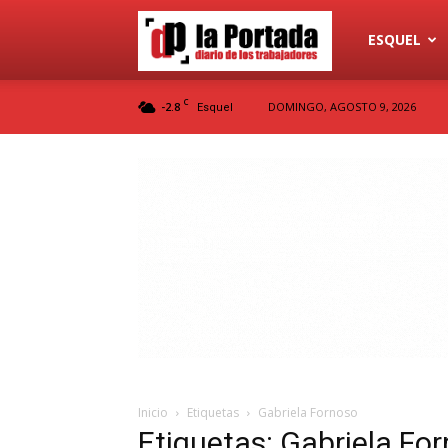
Diario
ESQUEL
C
-2.8
DOMINGO, AGOSTO 9, 2026
Esquel
La
Portada
Inicio
Etiquetas
Gabriela Fornoso
Etiquetas: Gabriela Fo