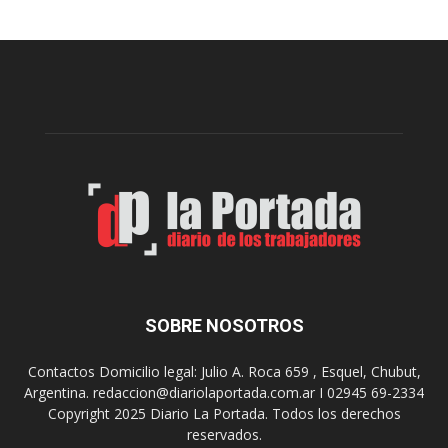
r
e
a
r
d
a
í
l
a
d
A
e
r
l
t
o
e
s
S
J
u
u
r
e
r
g
e
o
a
s
SOBRE NOSOTROS
l
E
i
p
Contactos Domicilio legal: Julio A. Roca 659 , Esquel, Chubut,
z
a
Argentina. redaccion@diariolaportada.com.ar I 02945 69-2334
a
d
Copyright 2025 Diario La Portada. Todos los derechos
r
e
reservados.
á
2