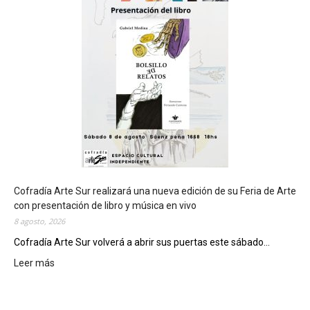
u
t
s
e
r
á
s
e
d
e
d
e
l
c
Cofradía Arte Sur realizará una nueva edición de su Feria de Arte
i
con presentación de libro y música en vivo
e
8 agosto, 2026
r
Cofradía Arte Sur volverá a abrir sus puertas este sábado...
r
Leer más
:
e
C
g
o
e
f
n