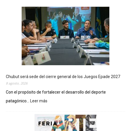
Chubut será sede del cierre general de los Juegos Epade 2027
8 agosto, 2026
Con el propósito de fortalecer el desarrollo del deporte
patagónico...
Leer más
:
C
h
u
b