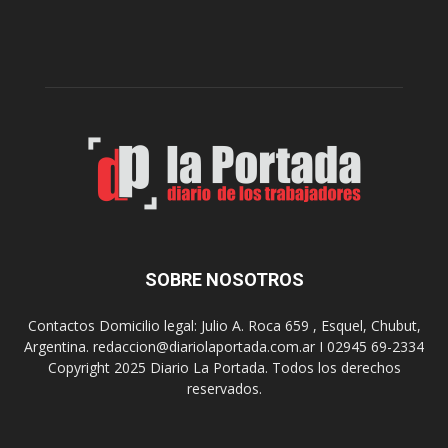
l
l
c
p
e
r
l
e
e
p
b
a
r
r
a
a
s
u
u
n
s
a
9
n
0
u
SOBRE NOSOTROS
a
e
ñ
v
o
Contactos Domicilio legal: Julio A. Roca 659 , Esquel, Chubut,
a
s
Argentina. redaccion@diariolaportada.com.ar I 02945 69-2334
e
c
Copyright 2025 Diario La Portada. Todos los derechos
d
o
reservados.
i
n
c
u
i
n