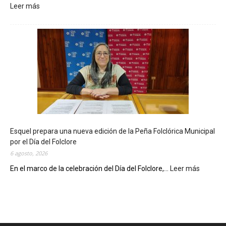
Leer más
:
L
a
B
i
b
l
i
o
t
e
c
Esquel prepara una nueva edición de la Peña Folclórica Municipal
a
por el Día del Folclore
M
6 agosto, 2026
u
n
En el marco de la celebración del Día del Folclore,...
Leer más
:
i
E
c
s
i
q
p
u
a
e