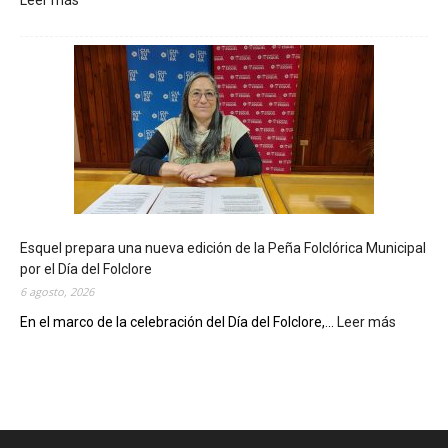
Leer más
:
L
a
B
i
b
l
i
o
t
e
c
Esquel prepara una nueva edición de la Peña Folclórica Municipal
a
por el Día del Folclore
M
6 agosto, 2026
u
n
En el marco de la celebración del Día del Folclore,...
Leer más
:
i
E
c
s
i
q
p
u
a
e
l