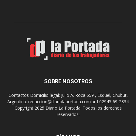
l
c
p
e
r
l
e
e
p
b
a
r
r
a
a
s
u
u
n
s
a
9
n
0
u
SOBRE NOSOTROS
a
e
ñ
v
o
Contactos Domicilio legal: Julio A. Roca 659 , Esquel, Chubut,
a
s
Argentina. redaccion@diariolaportada.com.ar I 02945 69-2334
e
c
Copyright 2025 Diario La Portada. Todos los derechos
d
o
reservados.
i
n
c
u
i
n
ó