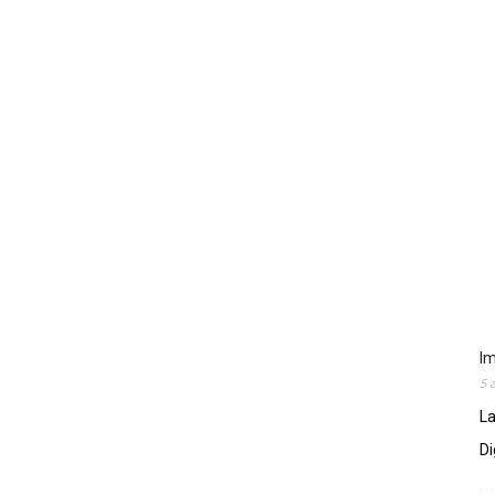
Im
5 
La
Di