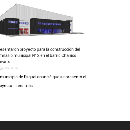
m
p
l
e
m
e
n
t
a
esentaron proyecto para la construcción del
r
mnasio municipal N° 2 en el barrio Chanico
á
avarro
n
agosto, 2026
l
 municipio de Esquel anunció que se presentó el
a
oyecto...
Leer más
:
R
P
e
r
c
e
e
s
t
e
a
n
D
t
i