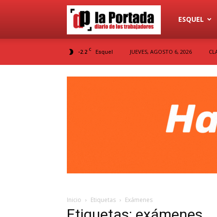
Diario
ESQUEL
C
-2.2
JUEVES, AGOSTO 6, 2026
CL
Esquel
La
Portada
Inicio
Etiquetas
Exámenes
Etiquetas: exámenes