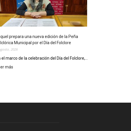
l
i
o
t
e
c
quel prepara una nueva edición de la Peña
a
lclórica Municipal por el Día del Folclore
M
agosto, 2026
u
n
 el marco de la celebración del Día del Folclore,...
i
eer más
:
c
E
i
s
p
q
a
u
l
e
c
l
e
p
l
r
e
e
b
p
r