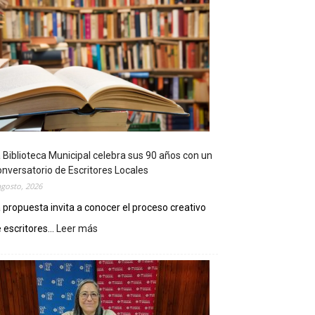
 Biblioteca Municipal celebra sus 90 años con un
nversatorio de Escritores Locales
agosto, 2026
 propuesta invita a conocer el proceso creativo
 escritores...
Leer más
:
L
a
B
i
b