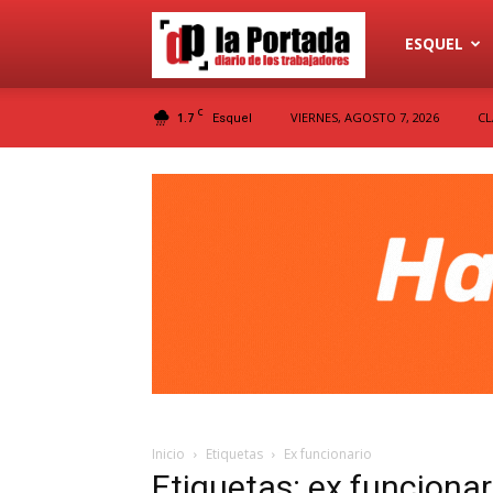
Diario
ESQUEL
C
1.7
VIERNES, AGOSTO 7, 2026
CL
Esquel
La
Portada
Inicio
Etiquetas
Ex funcionario
Etiquetas: ex funcionar