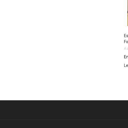
Es
Fo
6 
En
L