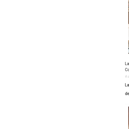
La
Co
6 
La
de