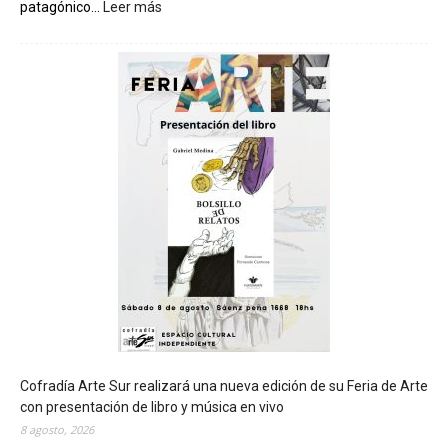
patagónico...
Leer más
:
C
h
u
b
u
t
s
e
r
á
s
e
d
e
d
e
l
c
Cofradía Arte Sur realizará una nueva edición de su Feria de Arte
i
con presentación de libro y música en vivo
e
8 agosto, 2026