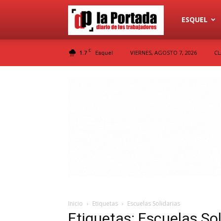
Diario
ESQUEL
C
1.7
VIERNES, AGOSTO 7, 2026
CL
Esquel
La
Portada
Inicio
Etiquetas
Escuelas Solidarias
Etiquetas: Escuelas Sol