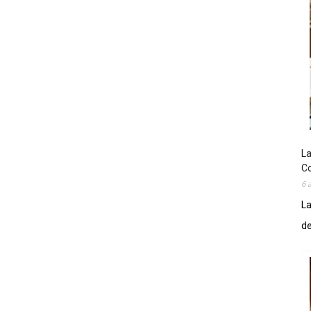
La
Co
6 
La
de