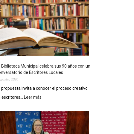
 Biblioteca Municipal celebra sus 90 años con un
nversatorio de Escritores Locales
agosto, 2026
 propuesta invita a conocer el proceso creativo
 escritores...
Leer más
:
L
a
B
i
b