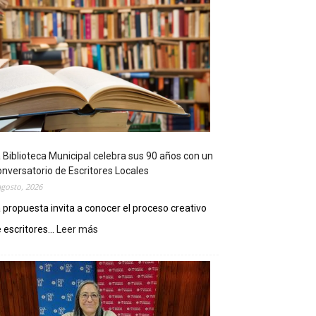
 Biblioteca Municipal celebra sus 90 años con un
nversatorio de Escritores Locales
agosto, 2026
 propuesta invita a conocer el proceso creativo
 escritores...
Leer más
:
L
a
B
i
b