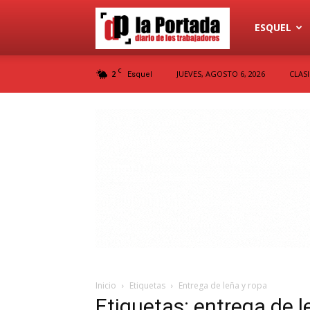
Diario
ESQUEL
C
2
JUEVES, AGOSTO 6, 2026
CLAS
Esquel
La
Portada
Inicio
Etiquetas
Entrega de leña y ropa
Etiquetas: entrega de l