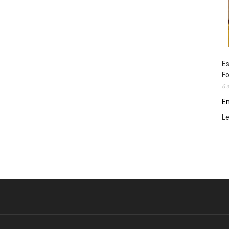
Es
Fo
6 
En
L