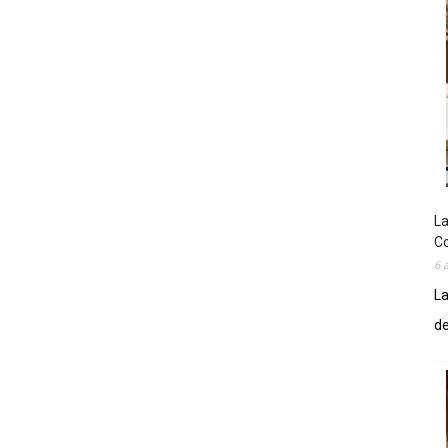
La
Co
6 
La
de