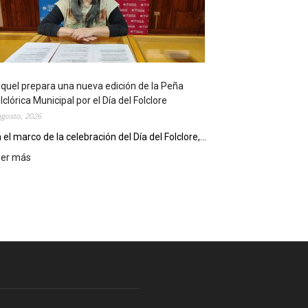
l
i
o
t
e
c
quel prepara una nueva edición de la Peña
a
lclórica Municipal por el Día del Folclore
M
agosto, 2026
u
n
 el marco de la celebración del Día del Folclore,...
i
eer más
:
c
E
i
s
p
q
a
u
l
e
c
l
e
p
l
r
e
e
b
p
r