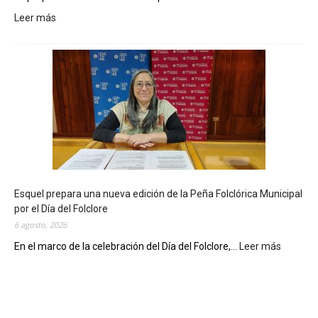
Leer más
:
L
a
B
i
b
l
i
o
t
e
c
Esquel prepara una nueva edición de la Peña Folclórica Municipal
a
por el Día del Folclore
M
6 agosto, 2026
u
n
En el marco de la celebración del Día del Folclore,...
Leer más
:
i
E
c
s
i
q
p
u
a