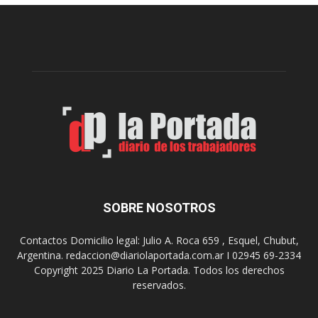
e
l
l
c
p
e
r
l
e
e
p
b
a
r
r
a
a
s
u
u
n
s
a
9
n
0
u
SOBRE NOSOTROS
a
e
ñ
v
o
Contactos Domicilio legal: Julio A. Roca 659 , Esquel, Chubut,
a
s
Argentina. redaccion@diariolaportada.com.ar I 02945 69-2334
e
c
Copyright 2025 Diario La Portada. Todos los derechos
d
o
reservados.
i
n
c
u
i