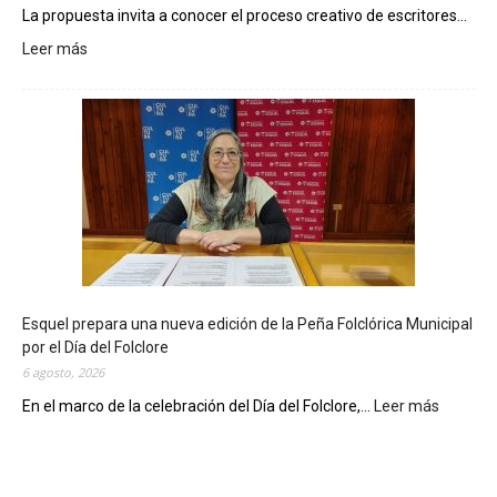
La propuesta invita a conocer el proceso creativo de escritores...
Leer más
:
L
a
B
i
b
l
i
o
t
e
c
Esquel prepara una nueva edición de la Peña Folclórica Municipal
a
por el Día del Folclore
M
6 agosto, 2026
u
n
En el marco de la celebración del Día del Folclore,...
Leer más
:
i
E
c
s
i
q
p