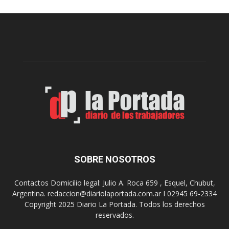
u
a
e
l
l
c
p
e
r
l
e
e
p
b
a
r
r
a
a
s
u
u
n
s
a
9
n
0
u
SOBRE NOSOTROS
a
e
ñ
v
o
Contactos Domicilio legal: Julio A. Roca 659 , Esquel, Chubut,
a
s
Argentina. redaccion@diariolaportada.com.ar I 02945 69-2334
e
c
Copyright 2025 Diario La Portada. Todos los derechos
d
o
reservados.
i
n
c