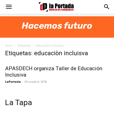
Diario
La
Inicio
Etiquetas
Educaciòn incluisva
Portada
Etiquetas: educaciòn incluisva
APASDECH organiza Taller de Educación
Inclusiva
LaPortada
-
24 octubre, 2018
La Tapa