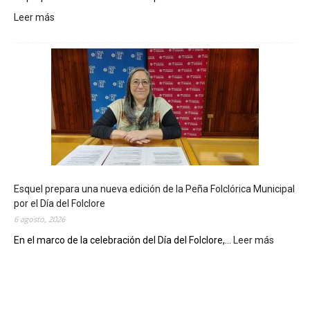
Leer más
:
L
a
B
i
b
l
i
o
t
e
c
Esquel prepara una nueva edición de la Peña Folclórica Municipal
a
por el Día del Folclore
M
6 agosto, 2026
u
n
En el marco de la celebración del Día del Folclore,...
Leer más
:
i
E
c
s
i
q
p
u
a