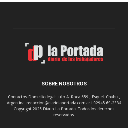
e
l
l
c
p
e
r
l
e
e
p
b
a
r
r
a
a
s
u
u
n
s
a
9
n
0
u
SOBRE NOSOTROS
a
e
ñ
v
o
Contactos Domicilio legal: Julio A. Roca 659 , Esquel, Chubut,
a
s
Argentina. redaccion@diariolaportada.com.ar I 02945 69-2334
e
c
Copyright 2025 Diario La Portada. Todos los derechos
d
o
reservados.
i
n
c
u
i