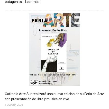
patagónico...
Leer más
:
C
h
u
b
u
t
s
e
r
á
s
e
d
e
d
e
l
c
Cofradía Arte Sur realizará una nueva edición de su Feria de Arte
i
con presentación de libro y música en vivo
e
8 agosto, 2026