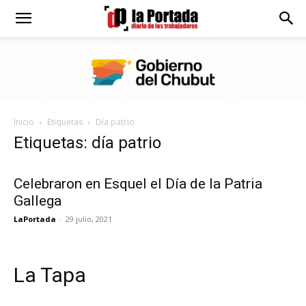
Diario
La
Inicio
Etiquetas
Día patrio
Portada
Etiquetas: día patrio
Celebraron en Esquel el Día de la Patria
Gallega
LaPortada
-
29 julio, 2021
La Tapa