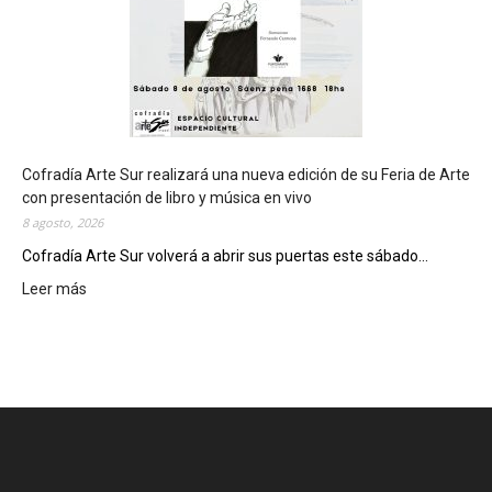
s
e
d
e
d
e
l
c
Cofradía Arte Sur realizará una nueva edición de su Feria de Arte
i
con presentación de libro y música en vivo
e
8 agosto, 2026
r
Cofradía Arte Sur volverá a abrir sus puertas este sábado...
r
Leer más
:
e
C
g
o
e
f
n
r
e
a
r
d
a
í
l
a
d