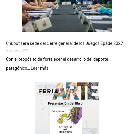
Chubut será sede del cierre general de los Juegos Epade 2027
8 agosto, 2026
Con el propósito de fortalecer el desarrollo del deporte
patagónico...
Leer más
:
C
h
u
b
u
t
s
e
r
á