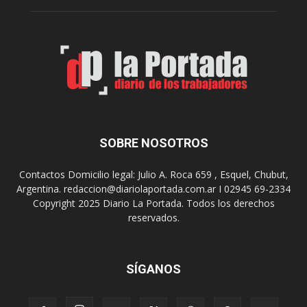
A
e
r
l
t
o
e
s
S
J
u
u
r
e
r
g
e
o
a
s
SOBRE NOSOTROS
l
E
i
p
Contactos Domicilio legal: Julio A. Roca 659 , Esquel, Chubut,
z
a
Argentina. redaccion@diariolaportada.com.ar I 02945 69-2334
a
d
Copyright 2025 Diario La Portada. Todos los derechos
r
e
reservados.
á
2
u
0
n
2
a
7
SÍGANOS
n
u
e