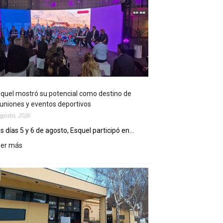
quel mostró su potencial como destino de
uniones y eventos deportivos
agosto, 2026
s días 5 y 6 de agosto, Esquel participó en...
eer más
:
E
s
q
u
e
l
m