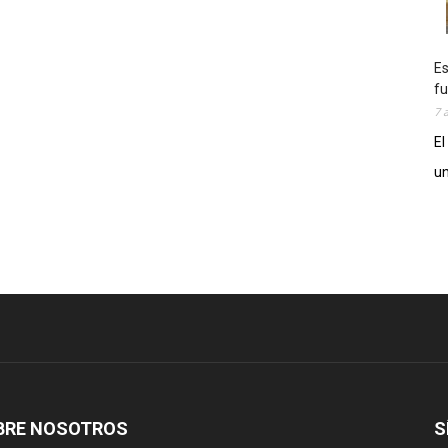
Es
fu
7 
El
un
BRE NOSOTROS
S