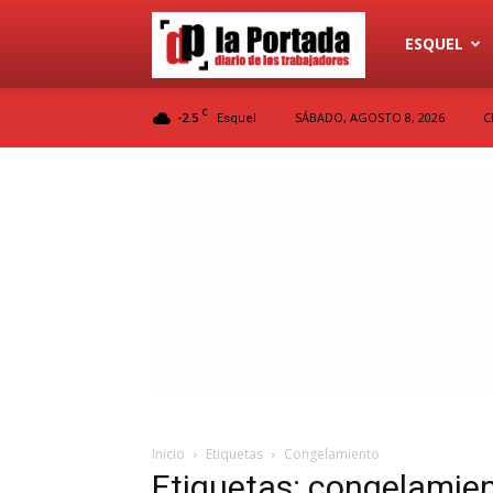
Diario
ESQUEL
C
-2.5
SÁBADO, AGOSTO 8, 2026
C
Esquel
La
Portada
Inicio
Etiquetas
Congelamiento
Etiquetas: congelamie