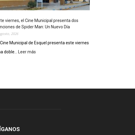
o
s
t
te viernes, el Cine Municipal presenta dos
r
nciones de Spider Man: Un Nuevo Día
ó
agosto, 2026
s
u
 Cine Municipal de Esquel presenta este viernes
p
a doble...
Leer más
:
o
E
t
s
e
t
n
e
c
v
i
i
a
e
l
r
c
n
o
e
m
s
o
,
ÍGANOS
d
e