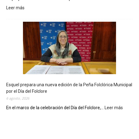
Leer más
:
L
a
B
i
b
l
i
o
t
e
c
Esquel prepara una nueva edición de la Peña Folclórica Municipal
a
por el Día del Folclore
M
6 agosto, 2026
u
n
En el marco de la celebración del Día del Folclore,...
Leer más
:
i
E
c
s
i
q
p
u
a