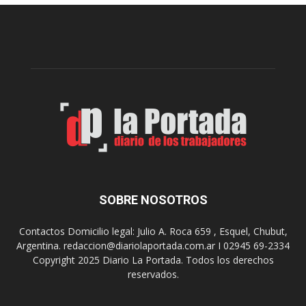
e
l
l
c
p
e
r
l
e
e
p
b
a
r
r
a
a
s
u
u
n
s
a
9
n
0
u
SOBRE NOSOTROS
a
e
ñ
v
o
Contactos Domicilio legal: Julio A. Roca 659 , Esquel, Chubut,
a
s
Argentina. redaccion@diariolaportada.com.ar I 02945 69-2334
e
c
Copyright 2025 Diario La Portada. Todos los derechos
d
o
reservados.
i
n
c
u
i