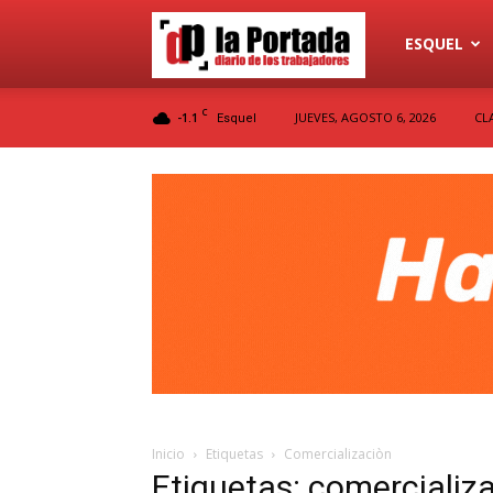
Diario
ESQUEL
C
-1.1
JUEVES, AGOSTO 6, 2026
CL
Esquel
La
Portada
Inicio
Etiquetas
Comercializaciòn
Etiquetas: comercializ