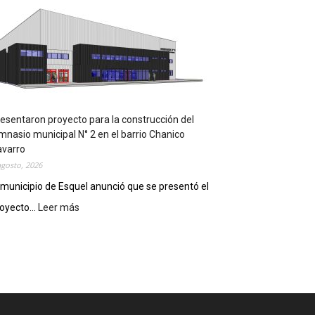
m
p
l
e
m
e
n
t
a
esentaron proyecto para la construcción del
r
mnasio municipal N° 2 en el barrio Chanico
á
avarro
n
agosto, 2026
l
 municipio de Esquel anunció que se presentó el
a
oyecto...
Leer más
:
R
P
e
r
c
e
e
s
t
e
a
n
D
t
i