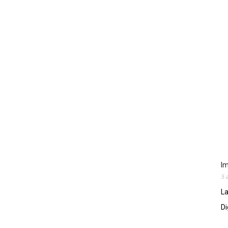
Im
5 
La
Di