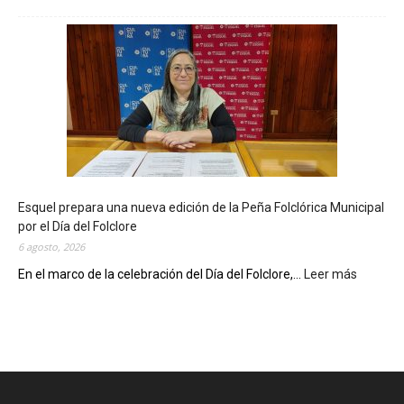
L
a
B
i
b
l
i
o
t
e
c
Esquel prepara una nueva edición de la Peña Folclórica Municipal
a
por el Día del Folclore
M
6 agosto, 2026
u
n
En el marco de la celebración del Día del Folclore,...
Leer más
:
i
E
c
s
i
q
p
u
a
e
l
l
c