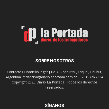
p
e
r
l
e
e
p
b
a
r
r
a
a
s
u
u
n
s
a
9
n
0
u
SOBRE NOSOTROS
a
e
ñ
v
o
Contactos Domicilio legal: Julio A. Roca 659 , Esquel, Chubut,
a
s
Argentina. redaccion@diariolaportada.com.ar I 02945 69-2334
e
c
Copyright 2025 Diario La Portada. Todos los derechos
d
o
reservados.
i
n
c
u
i
n
ó
SÍGANOS
C
n