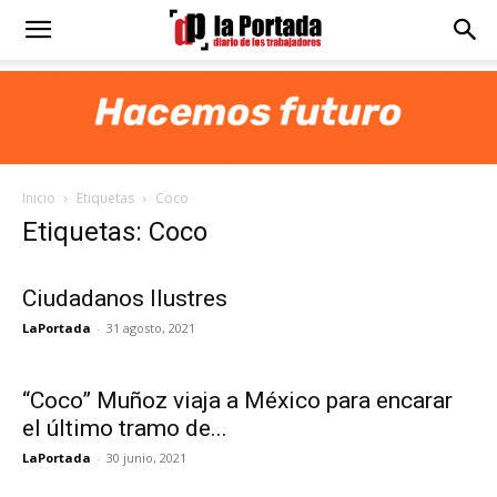
Diario
La
Inicio
Etiquetas
Coco
Portada
Etiquetas: Coco
Ciudadanos Ilustres
LaPortada
-
31 agosto, 2021
“Coco” Muñoz viaja a México para encarar
el último tramo de...
LaPortada
-
30 junio, 2021