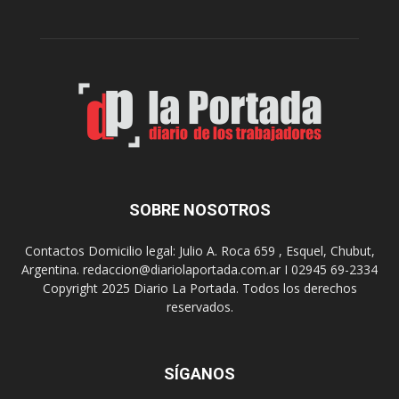
r
c
n
o
e
m
s
o
,
d
e
e
l
s
C
t
i
i
n
n
e
o
SOBRE NOSOTROS
M
d
u
e
Contactos Domicilio legal: Julio A. Roca 659 , Esquel, Chubut,
n
r
Argentina. redaccion@diariolaportada.com.ar I 02945 69-2334
i
e
Copyright 2025 Diario La Portada. Todos los derechos
c
u
reservados.
i
n
p
i
a
o
l
SÍGANOS
n
p
e