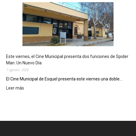
s
q
u
e
l
m
o
s
t
Este viernes, el Cine Municipal presenta dos funciones de Spider
r
Man: Un Nuevo Día
ó
7 agosto, 2026
s
u
El Cine Municipal de Esquel presenta este viernes una doble...
p
Leer más
:
o
E
t
s
e
t
n
e
c
v
i
i
a
e
l