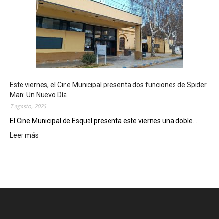
q
u
e
l
m
o
s
t
Este viernes, el Cine Municipal presenta dos funciones de Spider
r
Man: Un Nuevo Día
ó
7 agosto, 2026
s
u
El Cine Municipal de Esquel presenta este viernes una doble...
p
Leer más
:
o
E
t
s
e
t
n
e
c
v
i
i
a
e
l
r