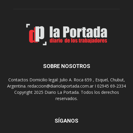
c
n
o
e
m
s
o
,
d
e
e
l
s
C
t
i
i
n
n
e
o
SOBRE NOSOTROS
M
d
u
e
Contactos Domicilio legal: Julio A. Roca 659 , Esquel, Chubut,
n
r
Argentina. redaccion@diariolaportada.com.ar I 02945 69-2334
i
e
Copyright 2025 Diario La Portada. Todos los derechos
c
u
reservados.
i
n
p
i
a
o
l
SÍGANOS
n
p
e
r
s