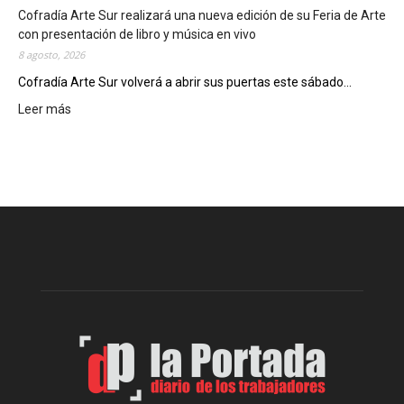
c
Cofradía Arte Sur realizará una nueva edición de su Feria de Arte
i
con presentación de libro y música en vivo
e
8 agosto, 2026
r
Cofradía Arte Sur volverá a abrir sus puertas este sábado...
r
Leer más
:
e
C
g
o
e
f
n
r
e
a
r
d
a
í
l
a
d
A
e
r
l
t
o
e
s
S
J
u
u
r
e