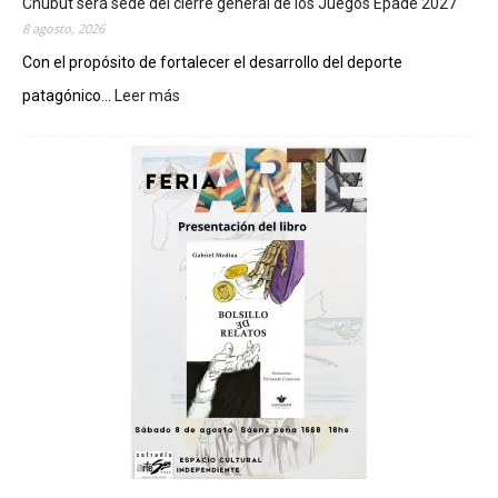
Chubut será sede del cierre general de los Juegos Epade 2027
8 agosto, 2026
Con el propósito de fortalecer el desarrollo del deporte
patagónico...
Leer más
:
C
h
u
b
u
t
s
e
r
á
s
e
d
e
d
e
l