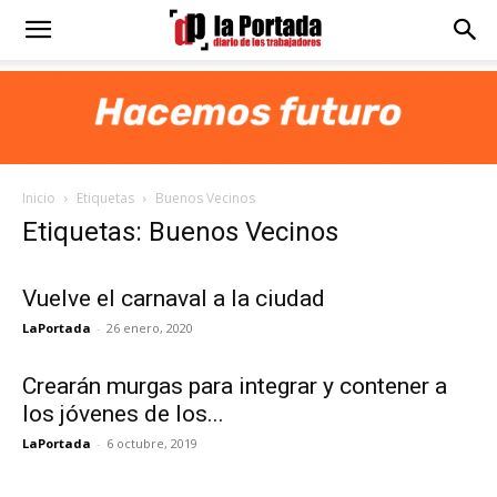
Diario
La
Inicio
Etiquetas
Buenos Vecinos
Portada
Etiquetas: Buenos Vecinos
Vuelve el carnaval a la ciudad
LaPortada
-
26 enero, 2020
Crearán murgas para integrar y contener a
los jóvenes de los...
LaPortada
-
6 octubre, 2019