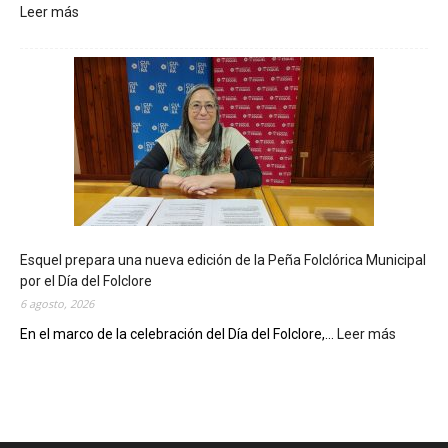
Leer más
:
L
a
B
i
b
l
i
o
t
e
c
Esquel prepara una nueva edición de la Peña Folclórica Municipal
a
por el Día del Folclore
M
6 agosto, 2026
u
n
En el marco de la celebración del Día del Folclore,...
Leer más
:
i
E
c
s
i
q
p
u
a
e