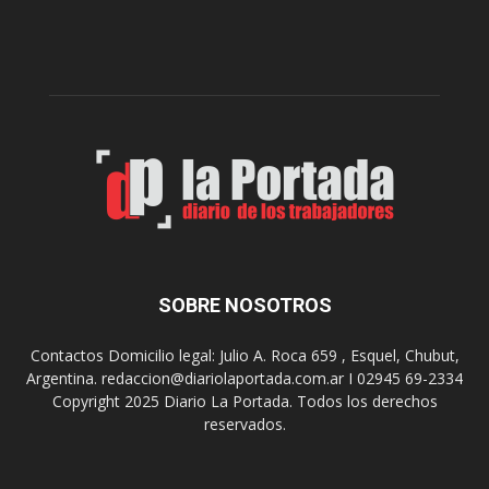
l
l
c
p
e
r
l
e
e
p
b
a
r
r
a
a
s
u
u
n
s
a
9
n
0
u
SOBRE NOSOTROS
a
e
ñ
v
o
Contactos Domicilio legal: Julio A. Roca 659 , Esquel, Chubut,
a
s
Argentina. redaccion@diariolaportada.com.ar I 02945 69-2334
e
c
Copyright 2025 Diario La Portada. Todos los derechos
d
o
reservados.
i
n
c
u
i
n