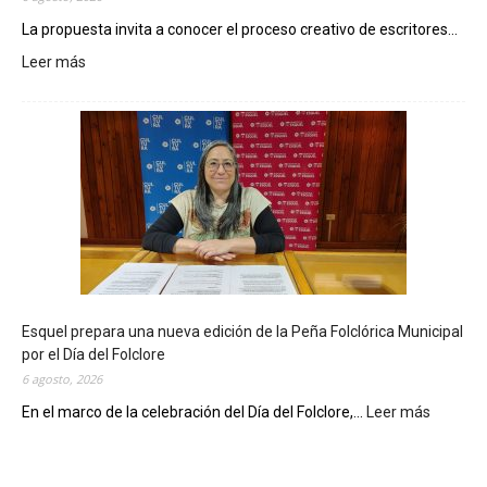
La propuesta invita a conocer el proceso creativo de escritores...
Leer más
:
L
a
B
i
b
l
i
o
t
e
c
Esquel prepara una nueva edición de la Peña Folclórica Municipal
a
por el Día del Folclore
M
6 agosto, 2026
u
n
En el marco de la celebración del Día del Folclore,...
Leer más
:
i
E
c
s
i
q