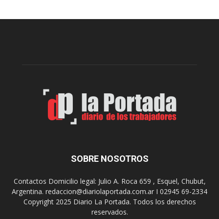
p
u
a
e
l
l
c
p
e
r
l
e
e
p
b
a
r
r
a
a
s
u
u
n
s
a
9
n
0
u
SOBRE NOSOTROS
a
e
ñ
v
o
Contactos Domicilio legal: Julio A. Roca 659 , Esquel, Chubut,
a
s
Argentina. redaccion@diariolaportada.com.ar I 02945 69-2334
e
c
Copyright 2025 Diario La Portada. Todos los derechos
d
o
reservados.
i