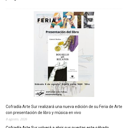
C
h
u
b
u
t
s
e
r
á
s
e
d
e
d
e
l
c
Cofradía Arte Sur realizará una nueva edición de su Feria de Arte
i
con presentación de libro y música en vivo
e
8 agosto, 2026
r
Cofradía Arte Sur volverá a abrir sus puertas este sábado...