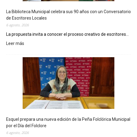
La Biblioteca Municipal celebra sus 90 años con un Conversatorio
de Escritores Locales
6 agosto, 2026
La propuesta invita a conocer el proceso creativo de escritores...
Leer más
:
L
a
B
i
b
l
i
o
t
e
c
Esquel prepara una nueva edición de la Peña Folclórica Municipal
a
por el Día del Folclore
M
6 agosto, 2026
u