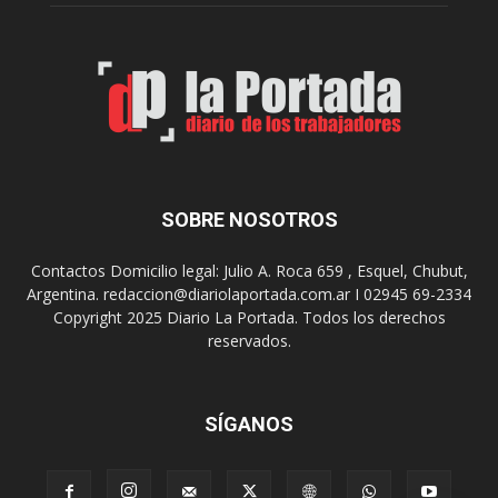
o
e
m
s
o
,
d
e
e
l
s
C
t
i
i
n
n
e
o
SOBRE NOSOTROS
M
d
u
e
Contactos Domicilio legal: Julio A. Roca 659 , Esquel, Chubut,
n
r
Argentina. redaccion@diariolaportada.com.ar I 02945 69-2334
i
e
Copyright 2025 Diario La Portada. Todos los derechos
c
u
reservados.
i
n
p
i
a
o
l
SÍGANOS
n
p
e
r
s
e
y