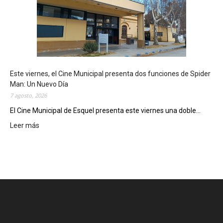
u
e
l
m
o
s
t
Este viernes, el Cine Municipal presenta dos funciones de Spider
r
Man: Un Nuevo Día
ó
7 agosto, 2026
s
u
El Cine Municipal de Esquel presenta este viernes una doble...
p
Leer más
:
o
E
t
s
e
t
n
e
c
v
i
i
a
e
l
r
c
n