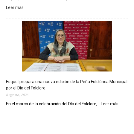
Leer más
:
L
a
B
i
b
l
i
o
t
e
c
Esquel prepara una nueva edición de la Peña Folclórica Municipal
a
por el Día del Folclore
M
6 agosto, 2026
u
n
En el marco de la celebración del Día del Folclore,...
Leer más
:
i
E
c
s
i
q
p
u
a