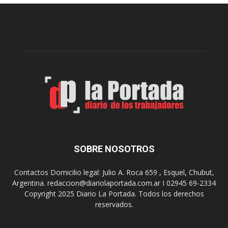
e
l
l
c
p
e
r
l
e
e
p
b
a
r
r
a
a
s
u
u
n
s
a
9
n
0
u
SOBRE NOSOTROS
a
e
ñ
v
o
Contactos Domicilio legal: Julio A. Roca 659 , Esquel, Chubut,
a
s
Argentina. redaccion@diariolaportada.com.ar I 02945 69-2334
e
c
Copyright 2025 Diario La Portada. Todos los derechos
d
o
reservados.
i
n
c
u
i