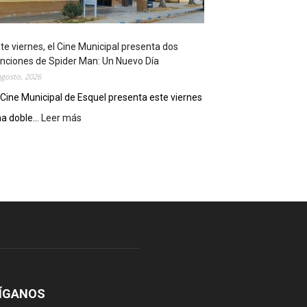
o
s
t
te viernes, el Cine Municipal presenta dos
r
nciones de Spider Man: Un Nuevo Día
ó
agosto, 2026
s
u
 Cine Municipal de Esquel presenta este viernes
p
a doble...
Leer más
:
o
E
t
s
e
t
n
e
c
v
i
i
a
e
l
r
c
n
o
e
m
s
o
,
ÍGANOS
d
e