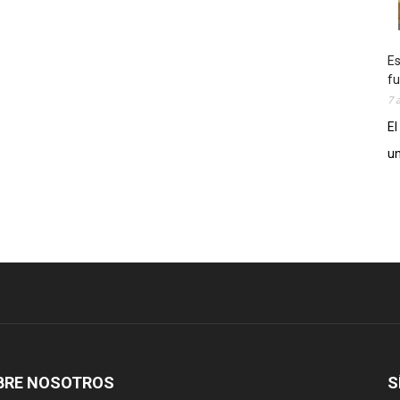
Es
fu
7 
El
un
BRE NOSOTROS
S