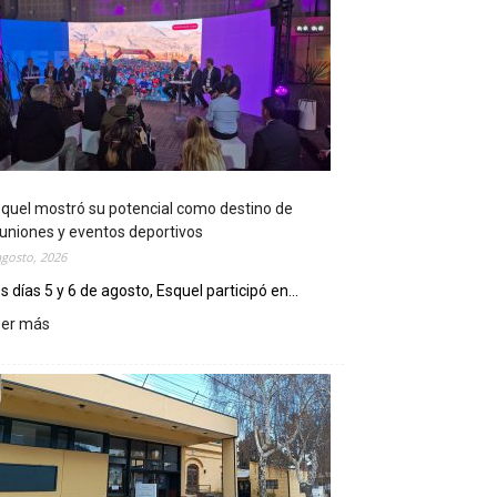
quel mostró su potencial como destino de
uniones y eventos deportivos
agosto, 2026
s días 5 y 6 de agosto, Esquel participó en...
eer más
:
E
s
q
u
e
l
m