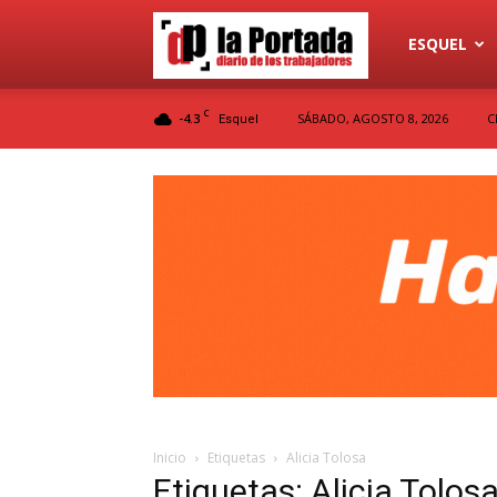
Diario
ESQUEL
C
-4.3
SÁBADO, AGOSTO 8, 2026
C
Esquel
La
Portada
Inicio
Etiquetas
Alicia Tolosa
Etiquetas: Alicia Tolos