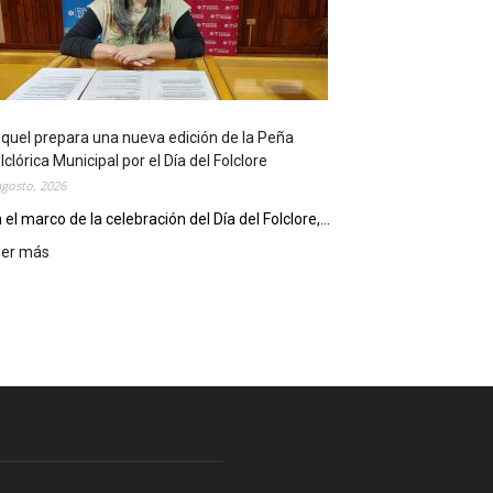
l
i
o
t
e
c
quel prepara una nueva edición de la Peña
a
lclórica Municipal por el Día del Folclore
M
agosto, 2026
u
n
 el marco de la celebración del Día del Folclore,...
i
eer más
:
c
E
i
s
p
q
a
u
l
e
c
l
e
p
l
r
e
e
b
p
r