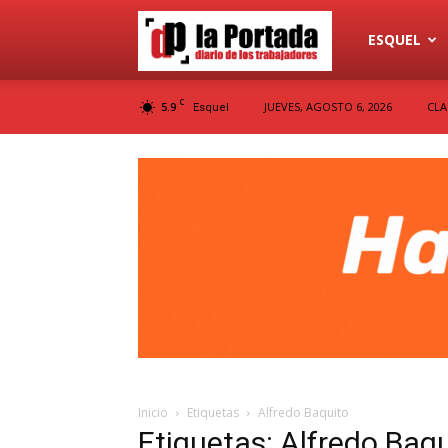
Diario
ESQUEL
C
5.9
JUEVES, AGOSTO 6, 2026
CLA
Esquel
La
Portada
Inicio
Etiquetas
Alfredo Baquito
Etiquetas: Alfredo Baq