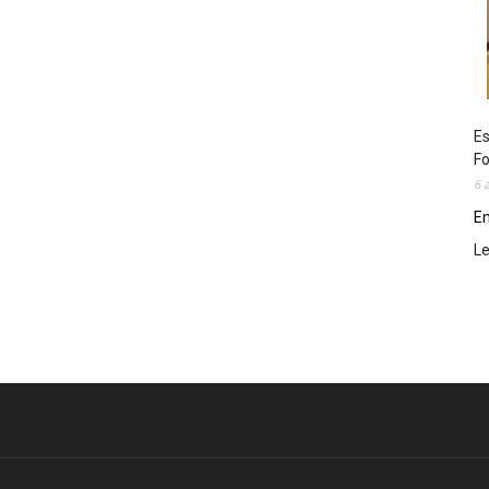
Es
Fo
6 
En
L