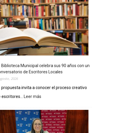
 Biblioteca Municipal celebra sus 90 años con un
nversatorio de Escritores Locales
agosto, 2026
 propuesta invita a conocer el proceso creativo
 escritores...
Leer más
:
L
a
B
i
b