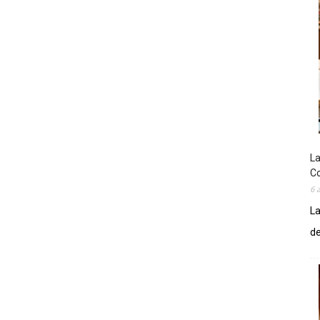
La
Co
6 
La
de