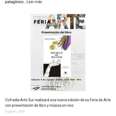
patagónico...
Leer más
:
C
h
u
b
u
t
s
e
r
á
s
e
d
e
d
e
l
c
Cofradía Arte Sur realizará una nueva edición de su Feria de Arte
i
con presentación de libro y música en vivo
e
8 agosto, 2026