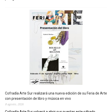
C
h
u
b
u
t
s
e
r
á
s
e
d
e
d
e
l
c
Cofradía Arte Sur realizará una nueva edición de su Feria de Arte
i
con presentación de libro y música en vivo
e
8 agosto, 2026
r
Cofradía Arte Sur volverá a abrir sus puertas este sábado...