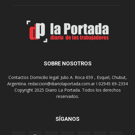
n
o
e
m
s
o
,
d
e
e
l
s
C
t
i
i
n
n
e
o
SOBRE NOSOTROS
M
d
u
e
Contactos Domicilio legal: Julio A. Roca 659 , Esquel, Chubut,
n
r
Argentina. redaccion@diariolaportada.com.ar I 02945 69-2334
i
e
Copyright 2025 Diario La Portada. Todos los derechos
c
u
reservados.
i
n
p
i
a
o
l
SÍGANOS
n
p
e
r
s
e