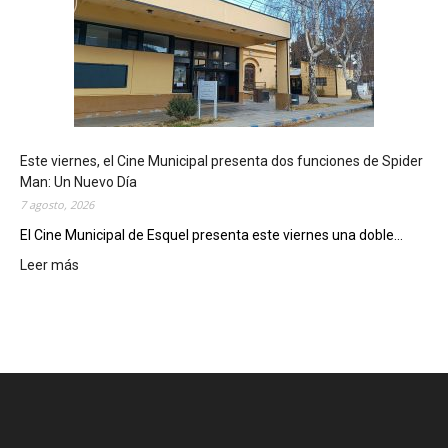
q
u
e
l
m
o
s
t
Este viernes, el Cine Municipal presenta dos funciones de Spider
r
Man: Un Nuevo Día
ó
7 agosto, 2026
s
u
El Cine Municipal de Esquel presenta este viernes una doble...
p
Leer más
:
o
E
t
s
e
t
n
e
c
v
i
i
a
e
l
r
c