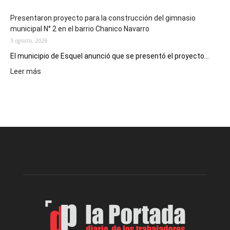
Presentaron proyecto para la construcción del gimnasio
municipal N° 2 en el barrio Chanico Navarro
5 agosto, 2026
El municipio de Esquel anunció que se presentó el proyecto...
:
Leer más
Presentaron
proyecto
para
la
construcción
del
gimnasio
municipal
N°
2
en
el
barrio
Chanico