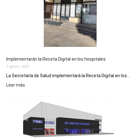
Implementarán la Receta Digital en los hospitales
5 agosto, 2026
La Secretaría de Salud implementará la Receta Digital en los...
:
Leer más
Implementarán
la
Receta
Digital
en
los
hospitales