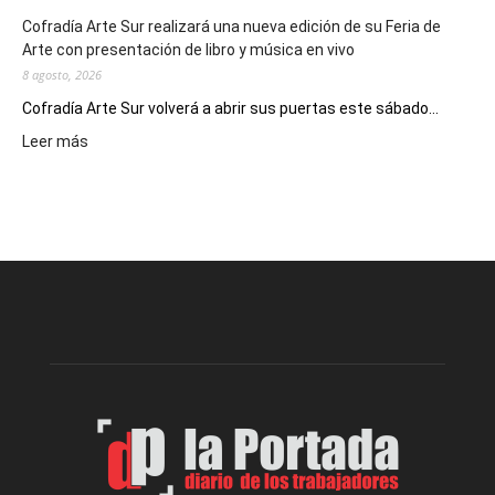
Cofradía Arte Sur realizará una nueva edición de su Feria de
Arte con presentación de libro y música en vivo
8 agosto, 2026
Cofradía Arte Sur volverá a abrir sus puertas este sábado...
:
Leer más
Cofradía
Arte
Sur
realizará
una
nueva
edición
de
su
Feria
de
Arte
con
presentación
de