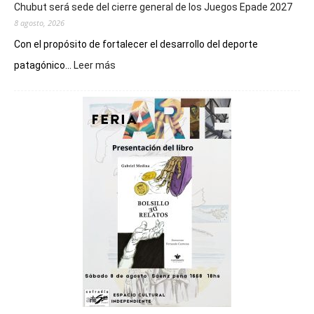
Chubut será sede del cierre general de los Juegos Epade 2027
8 agosto, 2026
Con el propósito de fortalecer el desarrollo del deporte
:
patagónico...
Leer más
Chubut
será
sede
del
cierre
general
de
los
Juegos
Epade
2027