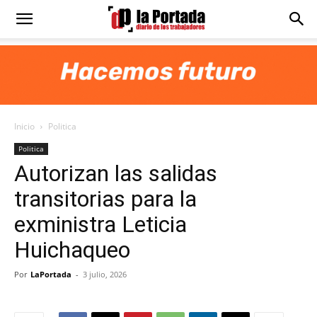
Diario
La
Inicio
Politica
Portada
Politica
Autorizan las salidas
transitorias para la
exministra Leticia
Huichaqueo
Por
LaPortada
-
3 julio, 2026