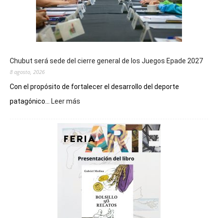
Chubut será sede del cierre general de los Juegos Epade 2027
8 agosto, 2026
Con el propósito de fortalecer el desarrollo del deporte
:
patagónico...
Leer más
Chubut
será
sede
del
cierre
general
de
los
Juegos
Epade
2027