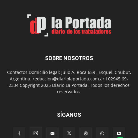
Feria
de
Arte
con
presentación
de
libro
y
música
SOBRE NOSOTROS
en
vivo
Contactos Domicilio legal: Julio A. Roca 659 , Esquel, Chubut,
Argentina. redaccion@diariolaportada.com.ar I 02945 69-
2334 Copyright 2025 Diario La Portada. Todos los derechos
reservados.
SÍGANOS