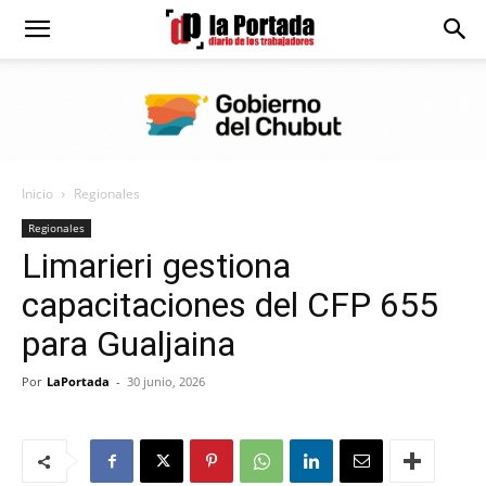
Diario
La
Inicio
Regionales
Portada
Regionales
Limarieri gestiona
capacitaciones del CFP 655
para Gualjaina
Por
LaPortada
-
30 junio, 2026