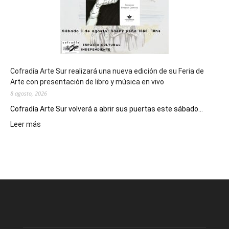
Cofradía Arte Sur realizará una nueva edición de su Feria de
Arte con presentación de libro y música en vivo
8 agosto, 2026
Cofradía Arte Sur volverá a abrir sus puertas este sábado...
:
Leer más
Cofradía
Arte
Sur
realizará
una
nueva
edición
de
su