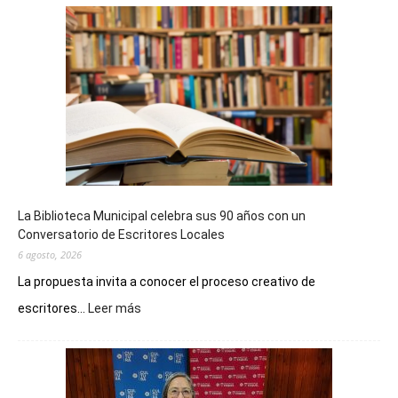
La Biblioteca Municipal celebra sus 90 años con un
Conversatorio de Escritores Locales
6 agosto, 2026
La propuesta invita a conocer el proceso creativo de
:
escritores...
Leer más
La
Biblioteca
Municipal
celebra