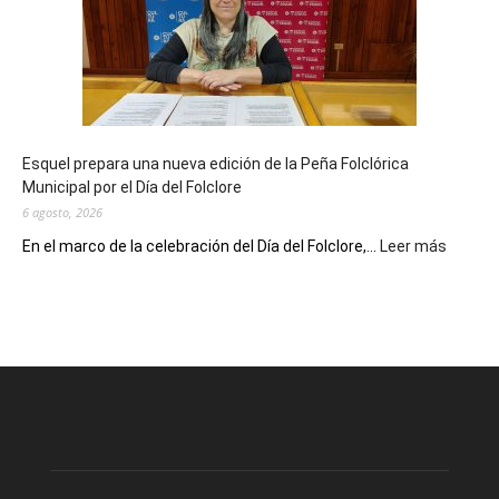
sus
90
años
con
un
Conversatorio
de
Esquel prepara una nueva edición de la Peña Folclórica
Escritores
Municipal por el Día del Folclore
Locales
6 agosto, 2026
:
En el marco de la celebración del Día del Folclore,...
Leer más
Esquel
prepar
una
nueva
edición
de
la
Peña
Folclór
Municip