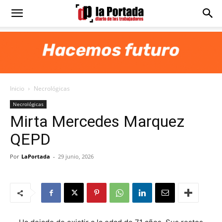
Diario
La
Inicio
Necrológicas
Portada
Necrológicas
Mirta Mercedes Marquez
QEPD
Por
LaPortada
-
29 junio, 2026