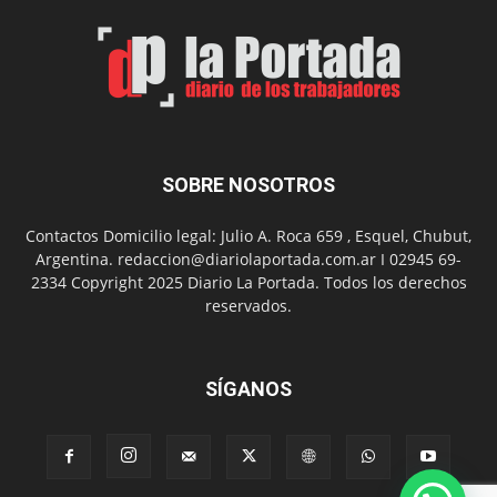
por
el
Día
del
Folclor
SOBRE NOSOTROS
Contactos Domicilio legal: Julio A. Roca 659 , Esquel, Chubut,
Argentina. redaccion@diariolaportada.com.ar I 02945 69-
2334 Copyright 2025 Diario La Portada. Todos los derechos
reservados.
SÍGANOS