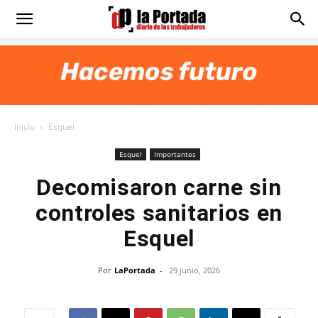
Diario
La
Inicio
Esquel
Portada
Esquel
Importantes
Decomisaron carne sin
controles sanitarios en
Esquel
Por
LaPortada
-
29 junio, 2026