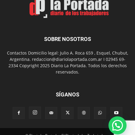
con
presentación
de
libro
y
música
SOBRE NOSOTROS
en
vivo
Contactos Domicilio legal: Julio A. Roca 659 , Esquel, Chubut,
Argentina. redaccion@diariolaportada.com.ar I 02945 69-
2334 Copyright 2025 Diario La Portada. Todos los derechos
reservados.
SÍGANOS