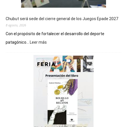
Chubut será sede del cierre general de los Juegos Epade 2027
8 agosto, 2026
Con el propósito de fortalecer el desarrollo del deporte
:
patagónico...
Leer más
Chubut
será
sede
del
cierre
general
de
los
Juegos
Epade
2027