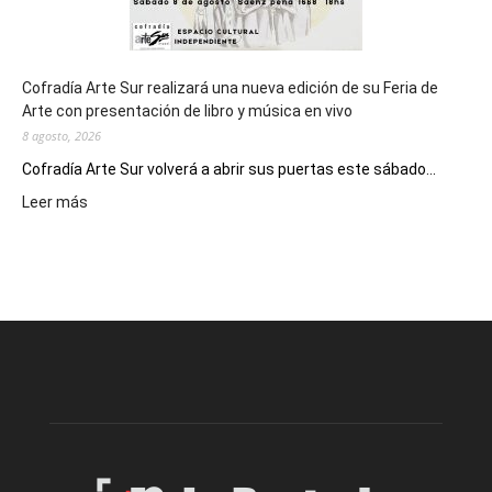
Cofradía Arte Sur realizará una nueva edición de su Feria de
Arte con presentación de libro y música en vivo
8 agosto, 2026
Cofradía Arte Sur volverá a abrir sus puertas este sábado...
:
Leer más
Cofradía
Arte
Sur
realizará
una
nueva
edición
de
su
Feria
de
Arte