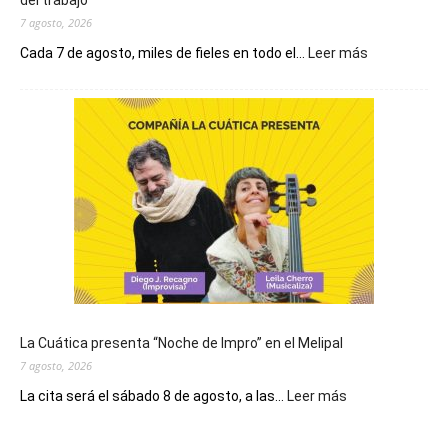
del trabajo
7 agosto, 2026
:
Cada 7 de agosto, miles de fieles en todo el...
Leer más
Hoy
se
conmemora
el
Día
de
San
Cayetano,
patrono
del
pan
y
del
La Cuática presenta “Noche de Impro” en el Melipal
trabajo
7 agosto, 2026
:
La cita será el sábado 8 de agosto, a las...
Leer más
La
Cuática