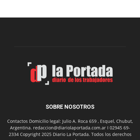
presenta
“Noche
de
Impro”
en
el
Melipal
SOBRE NOSOTROS
Contactos Domicilio legal: Julio A. Roca 659 , Esquel, Chubut,
Argentina. redaccion@diariolaportada.com.ar I 02945 69-
2334 Copyright 2025 Diario La Portada. Todos los derechos