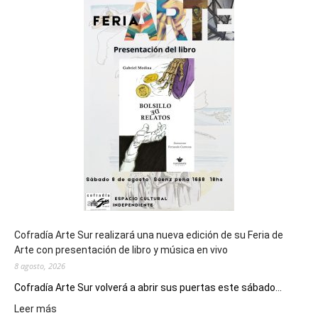
sede
del
cierre
general
de
los
Juegos
Epade
2027
Cofradía Arte Sur realizará una nueva edición de su Feria de
Arte con presentación de libro y música en vivo
8 agosto, 2026
Cofradía Arte Sur volverá a abrir sus puertas este sábado...
:
Leer más