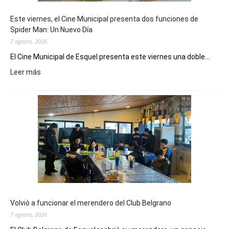
Este viernes, el Cine Municipal presenta dos funciones de
Spider Man: Un Nuevo Día
7 agosto, 2026
El Cine Municipal de Esquel presenta este viernes una doble...
:
Leer más
Este
viernes,
el
Cine
Municipal
presenta
dos
funciones
de
Spider
Man:
Un
Volvió a funcionar el merendero del Club Belgrano
Nuevo
7 agosto, 2026
Día