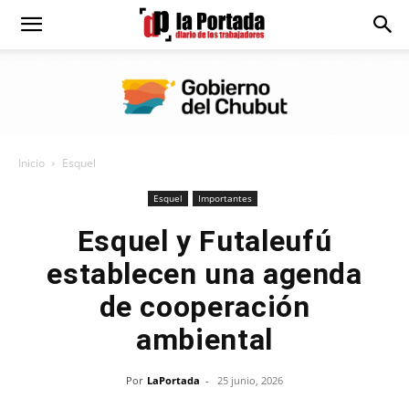
Diario
La
Inicio
Esquel
Portada
Esquel
Importantes
Esquel y Futaleufú
establecen una agenda
de cooperación
ambiental
Por
LaPortada
-
25 junio, 2026