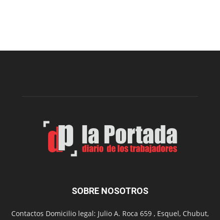
Cofradía
Arte
Sur
realizará
una
nueva
edición
de
su
Feria
de
Arte
con
presentación
de
libro
y
música
SOBRE NOSOTROS
en
vivo
Contactos Domicilio legal: Julio A. Roca 659 , Esquel, Chubut,