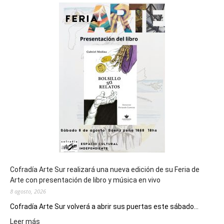
será
sede
del
cierre
general
de
los
Juegos
Epade
2027
Cofradía Arte Sur realizará una nueva edición de su Feria de
Arte con presentación de libro y música en vivo
8 agosto, 2026
Cofradía Arte Sur volverá a abrir sus puertas este sábado...
:
Leer más