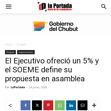
Diario
La
Inicio
Esquel
Portada
Esquel
Importantes
El Ejecutivo ofreció un 5% y
el SOEME define su
propuesta en asamblea
Por
LaPortada
-
24 junio, 2026