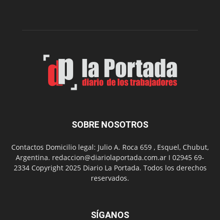
dos
funciones
de
Spider
Man:
Un
Nuevo
Día
SOBRE NOSOTROS
Contactos Domicilio legal: Julio A. Roca 659 , Esquel, Chubut,
Argentina. redaccion@diariolaportada.com.ar I 02945 69-
2334 Copyright 2025 Diario La Portada. Todos los derechos
reservados.
SÍGANOS