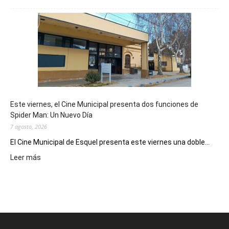
Esquel
mostró
su
potencial
como
destino
de
reuniones
y
eventos
Este viernes, el Cine Municipal presenta dos funciones de
deportivos
Spider Man: Un Nuevo Día
7 agosto, 2026
El Cine Municipal de Esquel presenta este viernes una doble...
:
Leer más
Este
viernes,
el
Cine
Municipal
presenta