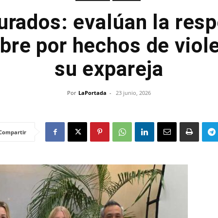
jurados: evalúan la res
bre por hechos de viole
su expareja
Por
LaPortada
-
23 junio, 2026
Compartir