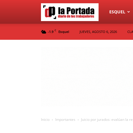
Diario
ESQUEL
C
-1.9
JUEVES, AGOSTO 6, 2026
CLA
Esquel
La
Portada
Inicio
Importantes
Juicio por jurados: evalúan la 