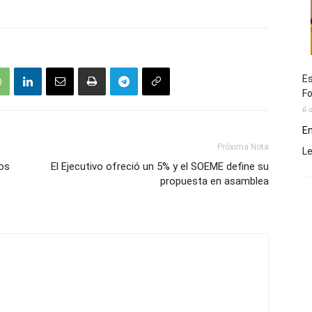
Es
Fo
6 
En
Próxima Nota
L
gos
El Ejecutivo ofreció un 5% y el SOEME define su
propuesta en asamblea