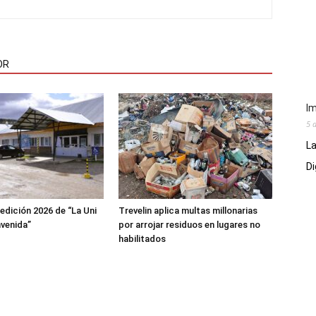
OR
Im
5 
La
Di
 edición 2026 de “La Uni
Trevelin aplica multas millonarias
nvenida”
por arrojar residuos en lugares no
habilitados