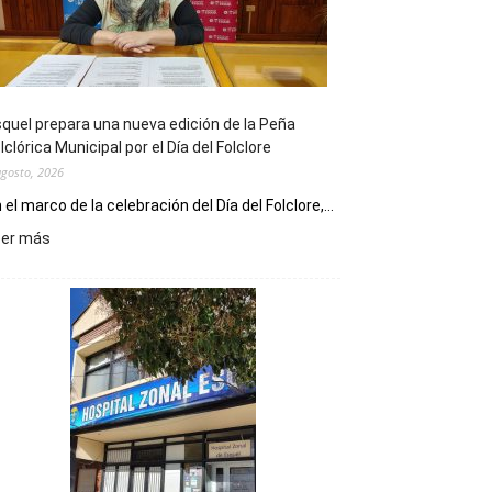
quel prepara una nueva edición de la Peña
lclórica Municipal por el Día del Folclore
agosto, 2026
 el marco de la celebración del Día del Folclore,...
:
eer más
Esquel
prepara
una
nueva
edición
de
la
Peña
Folclórica
Municipal
por