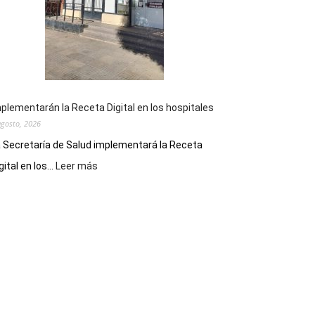
el
Día
del
Folclore
plementarán la Receta Digital en los hospitales
agosto, 2026
 Secretaría de Salud implementará la Receta
:
gital en los...
Leer más
Implementarán
la
Receta
Digital
en
los
hospitales