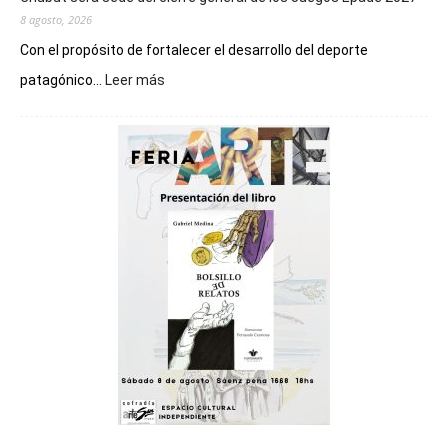
8 agosto, 2026
Con el propósito de fortalecer el desarrollo del deporte
:
patagónico...
Leer más
Chubut
será
sede
del
cierre
general
de
los
Juegos
Epade
2027