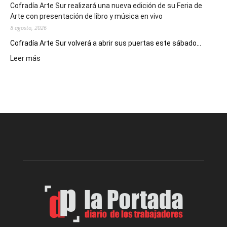
Cofradía Arte Sur realizará una nueva edición de su Feria de
Arte con presentación de libro y música en vivo
8 agosto, 2026
Cofradía Arte Sur volverá a abrir sus puertas este sábado...
:
Leer más
Cofradía
Arte
Sur
realizará
una
nueva
edición
de
su
Feria
de
Arte
con
presentación
de