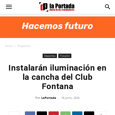
Diario
La
Inicio
Deportes
Portada
Deportes
Trevelin
Instalarán iluminación en
la cancha del Club
Fontana
Por
LaPortada
-
18 junio, 2026