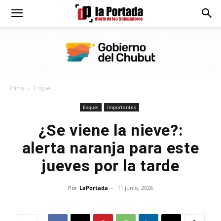
Diario
La
Inicio
Esquel
Portada
Esquel
Importantes
¿Se viene la nieve?:
alerta naranja para este
jueves por la tarde
Por
LaPortada
-
11 junio, 2026