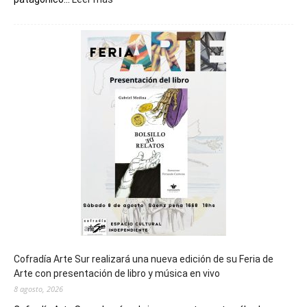
Chubut
será
sede
del
cierre
general
de
los
Juegos
Epade
2027
Cofradía Arte Sur realizará una nueva edición de su Feria de
Arte con presentación de libro y música en vivo
8 agosto, 2026