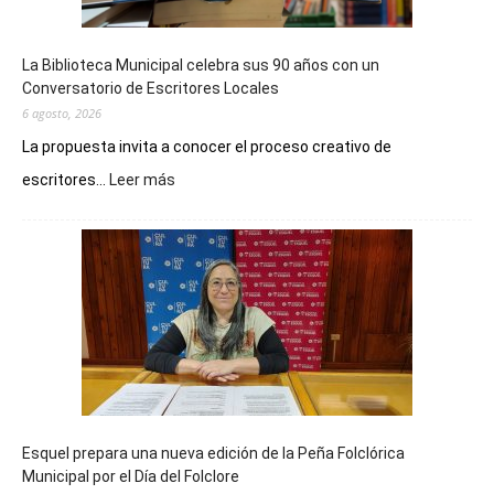
La Biblioteca Municipal celebra sus 90 años con un
Conversatorio de Escritores Locales
6 agosto, 2026
La propuesta invita a conocer el proceso creativo de
:
escritores...
Leer más
La
Biblioteca
Municipal
celebra
sus
90
años
con
un
Conversatorio
de
Esquel prepara una nueva edición de la Peña Folclórica
Escritores
Municipal por el Día del Folclore
Locales