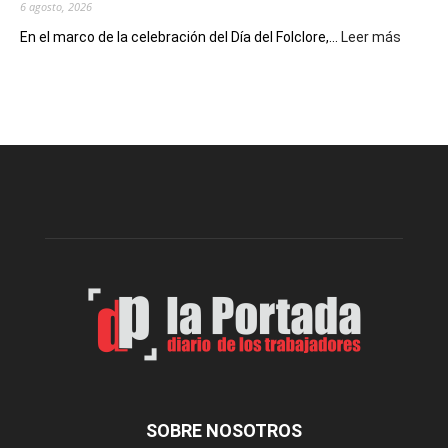
6 agosto, 2026
:
En el marco de la celebración del Día del Folclore,...
Leer más
Esquel
prepar
una
nueva
edición
de
la
Peña
Folclór
Municip
por
el
Día
del
Folclor
SOBRE NOSOTROS