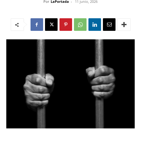
Por
LaPortada
-
11 junio, 2026