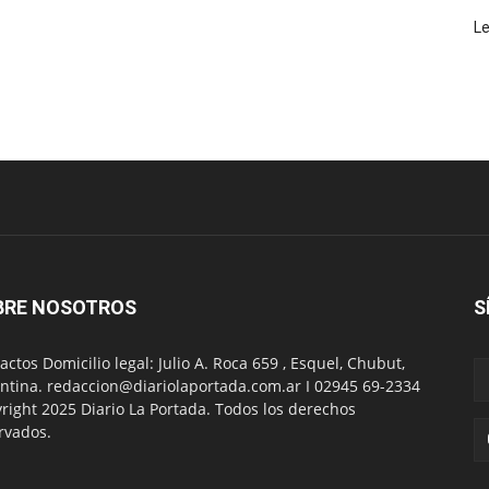
L
BRE NOSOTROS
S
actos Domicilio legal: Julio A. Roca 659 , Esquel, Chubut,
ntina. redaccion@diariolaportada.com.ar I 02945 69-2334
right 2025 Diario La Portada. Todos los derechos
rvados.