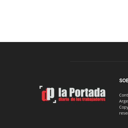
SO
Cont
Arge
Copy
rese