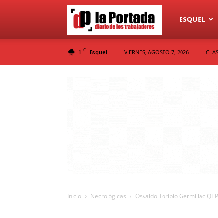
Diario
ESQUEL
C
1
VIERNES, AGOSTO 7, 2026
CLAS
Esquel
La
Portada
Inicio
Necrológicas
Osvaldo Toribio Germillac QE