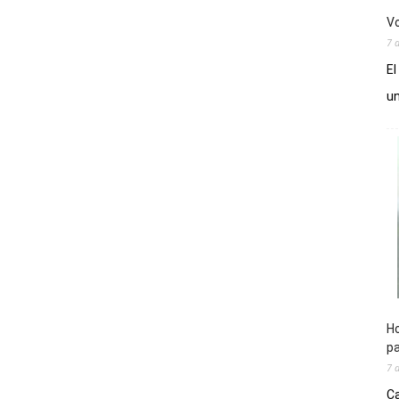
Vo
7 
El
un
Ho
pa
7 
Ca