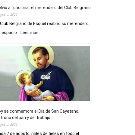
lvió a funcionar el merendero del Club Belgrano
agosto, 2026
 Club Belgrano de Esquel reabrió su merendero,
:
 espacio...
Leer más
Volvió
a
funcionar
el
merendero
del
Club
Belgrano
y se conmemora el Día de San Cayetano,
trono del pan y del trabajo
agosto, 2026
da 7 de agosto, miles de fieles en todo el...