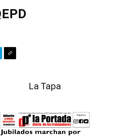
 QEPD
La Tapa